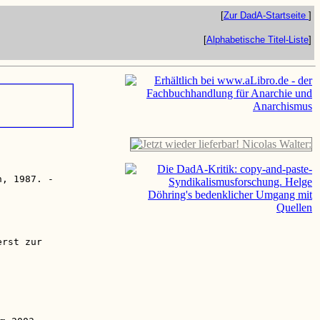
[
Zur DadA-Startseite
]
[
Alphabetische Titel-Liste
]
n, 1987. -
erst zur