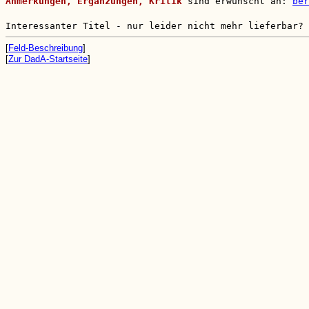
Anmerkungen, Ergänzungen, Kritik
sind erwünscht an:
ber
Interessanter Titel - nur leider nicht mehr lieferbar?
[
Feld-Beschreibung
]
[
Zur DadA-Startseite
]