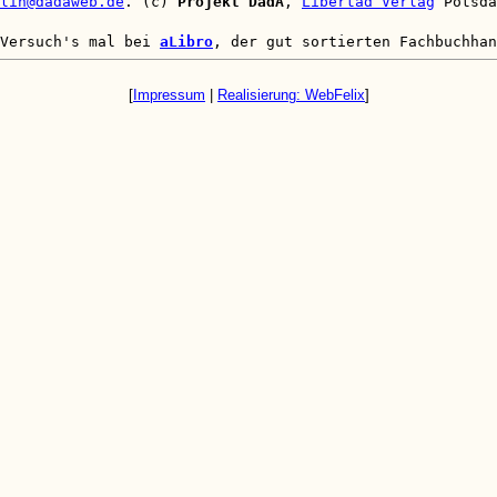
lin@dadaweb.de
. (c)
Projekt DadA
,
Libertad Verlag
Potsda
 Versuch's mal bei
aLibro
, der gut sortierten Fachbuchhan
[
Impressum
|
Realisierung: WebFelix
]