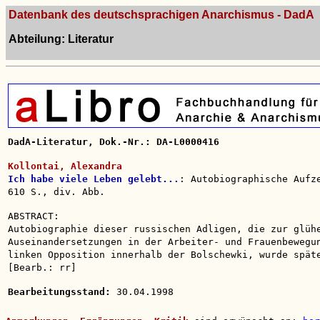
Datenbank des deutschsprachigen Anarchismus - DadA
Abteilung: Literatur
DadA-Literatur, Dok.-Nr.: DA-L0000416
Kollontai, Alexandra
Ich habe viele Leben gelebt...
: Autobiographische Aufz
610 S., div. Abb.
ABSTRACT:
Autobiographie dieser russischen Adligen, die zur glüh
Auseinandersetzungen in der Arbeiter- und Frauenbewegu
linken Opposition innerhalb der Bolschewki, wurde spät
[Bearb.: rr]
Bearbeitungsstand:
30.04.1998