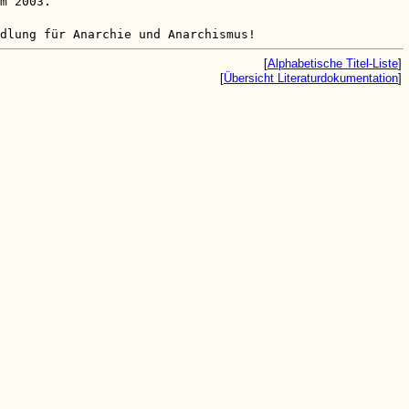
m 2003.
dlung für Anarchie und Anarchismus!
[
Alphabetische Titel-Liste
]
[
Übersicht Literaturdokumentation
]