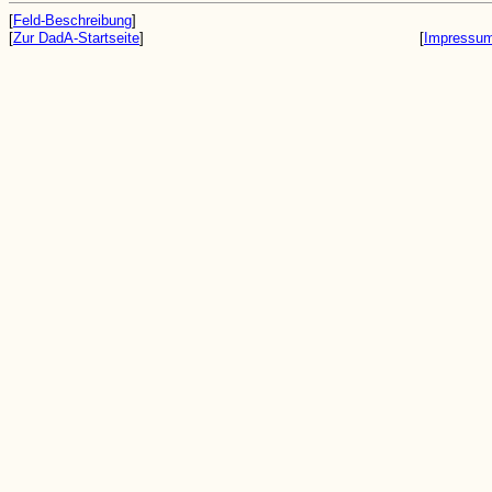
[
Feld-Beschreibung
]
[
Zur DadA-Startseite
]
[
Impressu