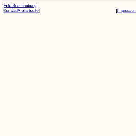
[
Feld-Beschreibung
]
[
Zur DadA-Startseite
]
[
Impressu