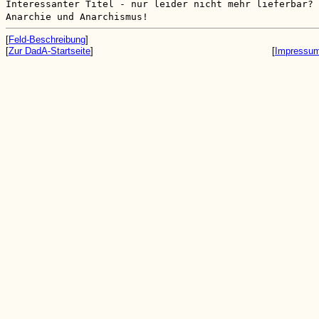
Interessanter Titel - nur leider nicht mehr lieferbar?
Anarchie und Anarchismus!
[
Feld-Beschreibung
]
[
Zur DadA-Startseite
]
[
Impressu