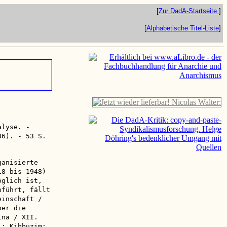
[
Zur DadA-Startseite
]
[
Alphabetische Titel-Liste
]
alyse. -
86). - 53 S.
ganisierte
18 bis 1948)
öglich ist,
nführt, fällt
einschaft /
ber die
ina / XII.
l; Kibbuzim;