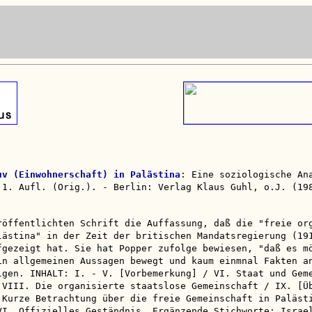
uv (Einwohnerschaft) in Palästina
: Eine soziologische An
 1. Aufl. (Orig.). - Berlin: Verlag Klaus Guhl, o.J. (19
röffentlichten Schrift die Auffassung, daß die "freie or
lästina" in der Zeit der britischen Mandatsregierung (19
fgezeigt hat. Sie hat Popper zufolge bewiesen, "daß es m
in allgemeinen Aussagen bewegt und kaum einmnal Fakten a
lgen. INHALT: I. - V. [Vorbemerkung] / VI. Staat und Gem
 VIII. Die organisierte staatslose Gemeinschaft / IX. [Ü
 Kurze Betrachtung über die freie Gemeinschaft in Paläst
VI. Offizielles Geständnis. Ergänzende Stichworte: Israe