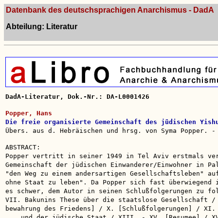
Datenbank des deutschsprachigen Anarchismus - DadA
Abteilung: Literatur
DadA-Literatur, Dok.-Nr.: DA-L0001426
Popper, Hans
Die freie organisierte Gemeinschaft des jüdischen Yish
Übers. aus d. Hebräischen und hrsg. von Syma Popper. -
ABSTRACT:
Popper vertritt in seiner 1949 in Tel Aviv erstmals ve
Gemeinschaft der jüdischen Einwanderer/Einwohner in Pa
"den Weg zu einem andersartigen Gesellschaftsleben" au
ohne Staat zu leben". Da Popper sich fast überwiegend 
es schwer, dem Autor in seinen Schlußfolgerungen zu fo
VII. Bakunins These über die staatslose Gesellschaft /
bewahrung des Friedens] / X. [Schlußfolgerungen] / XI.
... und der jüdische Staat / XIII. - XV. [Resumee] / X