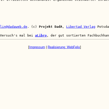
lin@dadaweb.de
. (c)
Projekt DadA
,
Libertad Verlag
Potsda
 Versuch's mal bei
aLibro
, der gut sortierten Fachbuchhan
[
Impressum
|
Realisierung: WebFelix
]