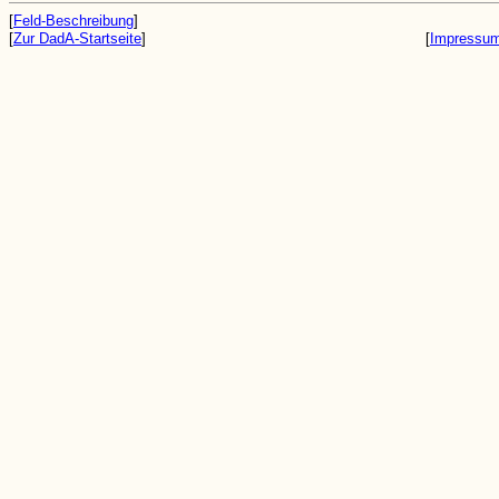
[
Feld-Beschreibung
]
[
Zur DadA-Startseite
]
[
Impressu